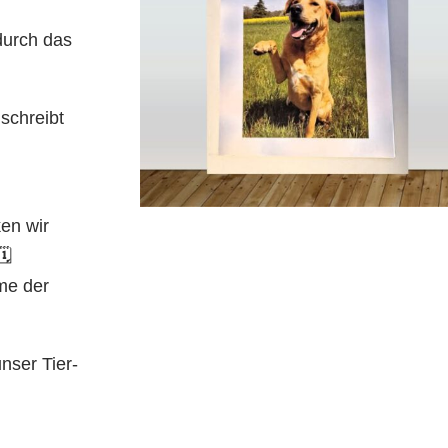
durch das
schreibt
en wir
️
me der
nser Tier-