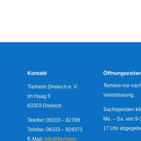
Kontakt
Öffnungszeite
Termine nur nac
Tierheim Dreieich e. V.
Vereinbarung.
Im Haag 3
63303 Dreieich
Sachspenden kö
Mo. – Sa. von 9-
Telefon:
06103 – 82788
17 Uhr abgegeb
Telefax: 06103 – 924373
E-Mail:
info@tierheim-