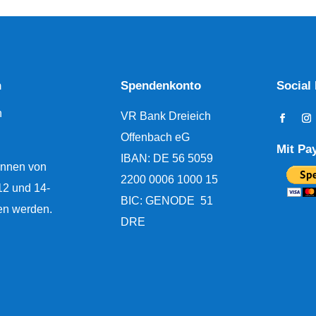
n
Spendenkonto
Social
h
VR Bank Dreieich
Offenbach eG
Mit Pa
IBAN:
DE 56 5059
nnen von
2200 0006 1000 15
12 und 14-
BIC: GENODE 51
en werden.
DRE