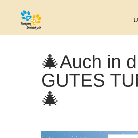
U
🎄Auch in d
GUTES TU
🎄